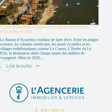
Ce que recherchent vraiment les voyageurs sur le Bassin
d’Arcachon en 2026
Le Bassin d’Arcachon continue de faire rêver. Entre les plages
océanes, les cabanes ostréicoles, les pistes cyclables et les
villages emblématiques comme Le Canon, L’Herbe ou Le
Pyla, la destination attire chaque année des milliers de
voyageurs. Mais en 2026,…
Ce
Lire la suite
que
recherchent
vraiment
les
voyageurs
sur
le
Bassin
d’Arcachon
À PROPOS