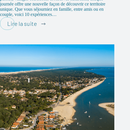
journée offre une nouvelle façon de découvrir ce territoire
unique. Que vous séjourniez en famille, entre amis ou en
couple, voici 10 expériences…
10
Lire la suite
expériences
incontournables
pendant
vos
vacances
sur
le
Bassin
d’Arcachon